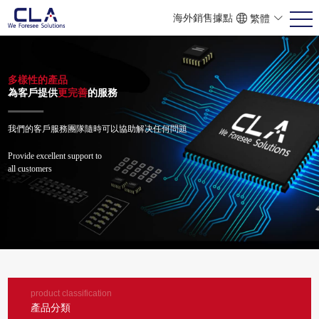
海外銷售據點
繁體
ENG
POR
简体
多樣性的產品
為客戶提供
更完善
的服務
我們的客戶服務團隊隨時可以協助解决任何問題
Provide excellent support to
all customers
product classification
產品分類