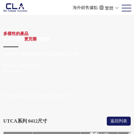
海外銷售據點
繁體
ENG
POR
简体
多樣性的產品
為客戶提供
更完善
的服務
我們的客戶服務團隊隨時可以協助解决任何問題
Provide excellent support to
all customers
首頁/
產品資訊/
UTCA系列 0412尺寸系列
UTCA系列 0412尺寸
返回列表