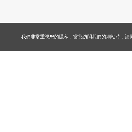
我們非常重視您的隱私，當您訪問我們的網站時，請同意所
功率電感
超寬頻解耦器