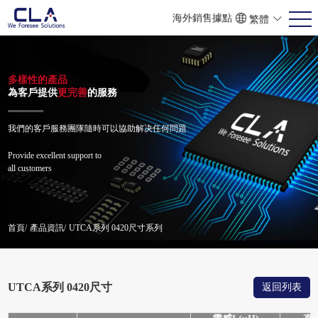
海外銷售據點
繁體
ENG
POR
简体
多樣性的產品
為客戶提供
更完善
的服務
我們的客戶服務團隊隨時可以協助解决任何問題
Provide excellent support to
all customers
首頁/
產品資訊/
UTCA系列 0420尺寸系列
UTCA系列 0420尺寸
返回列表