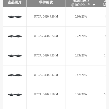
電感L(μH)
直
產品圖片
零件編號
@100kHz,1V
Max
UTCA-0420-R10-M
0.10±20%
4.0
UTCA-0420-R22-M
0.22±20%
6.6
UTCA-0420-R33-M
0.33±20%
11.
UTCA-0420-R47-M
0.47±20%
14.
UTCA-0420-R56-M
0.56±20%
16.