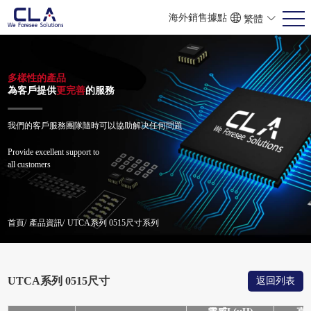
海外銷售據點
繁體
ENG
POR
简体
多樣性的產品
為客戶提供
更完善
的服務
我們的客戶服務團隊隨時可以協助解决任何問題
Provide excellent support to
all customers
首頁/
產品資訊/
UTCA系列 0515尺寸系列
UTCA系列 0515尺寸
返回列表