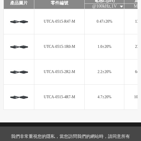
電感L(μH)
直
產品圖片
零件編號
@100kHz,1V
Max
UTCA-0515-R47-M
0.47±20%
13.
UTCA-0515-1R0-M
1.0±20%
23.
UTCA-0515-2R2-M
2.2±20%
64.
UTCA-0515-4R7-M
4.7±20%
103.
我們非常重視您的隱私，當您訪問我們的網站時，請同意所有