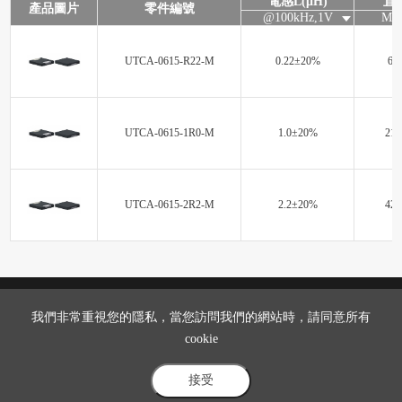
電感L(μH)
直
產品圖片
零件編號
@100kHz,1V
Max
UTCA-0615-R22-M
0.22±20%
6.0
UTCA-0615-1R0-M
1.0±20%
21.
UTCA-0615-2R2-M
2.2±20%
42.
我們非常重視您的隱私，當您訪問我們的網站時，請同意所有
cookie
首頁
關於我們
產品資訊
產品應用
最新消息
聯繫我們
接受
科博視科技有限公司 版權所有@2026