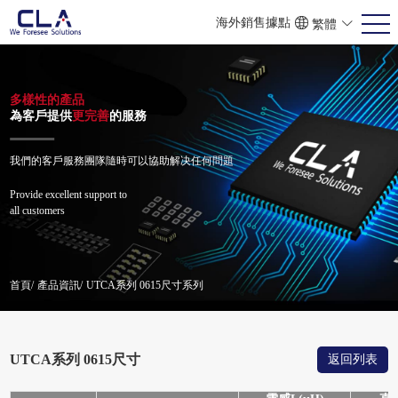
海外銷售據點
繁體
ENG
POR
简体
多樣性的產品
為客戶提供
更完善
的服務
我們的客戶服務團隊隨時可以協助解决任何問題
Provide excellent support to
all customers
首頁/
產品資訊/
UTCA系列 0615尺寸系列
UTCA系列 0615尺寸
返回列表