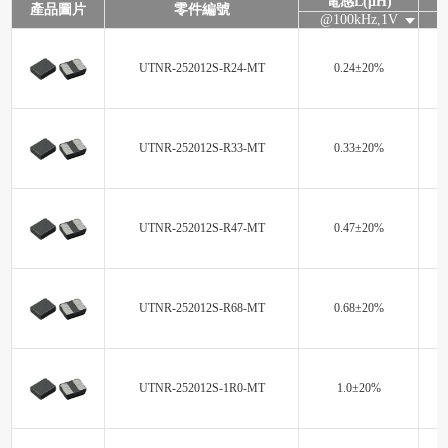
電感L(μH)
產品圖片
零件編號
@100kHz,1V
UTNR-252012S-R24-MT
0.24±20%
UTNR-252012S-R33-MT
0.33±20%
UTNR-252012S-R47-MT
0.47±20%
UTNR-252012S-R68-MT
0.68±20%
UTNR-252012S-1R0-MT
1.0±20%