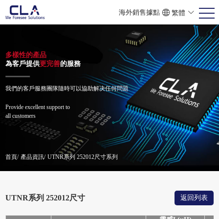
海外銷售據點
繁體
ENG
POR
简体
多樣性的產品
為客戶提供
更完善
的服務
我們的客戶服務團隊隨時可以協助解决任何問題
Provide excellent support to
all customers
首頁/
產品資訊/
UTNR系列 252012尺寸系列
UTNR系列 252012尺寸
返回列表