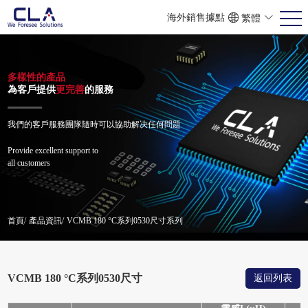
海外銷售據點
繁體
ENG
POR
简体
多樣性的產品
為客戶提供
更完善
的服務
我們的客戶服務團隊隨時可以協助解决任何問題
Provide excellent support to
all customers
首頁/
產品資訊/
VCMB 180 °C系列0530尺寸系列
VCMB 180 °C系列0530尺寸
返回列表