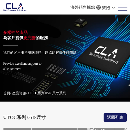
海外銷售據點
繁體
ENG
POR
简体
多樣性的產品
為客戶提供
更完善
的服務
我們的客戶服務團隊隨時可以協助解决任何問題
Provide excellent support to
all customers
首頁/
產品資訊/
UTCC系列 0518尺寸系列
UTCC系列 0518尺寸
返回列表