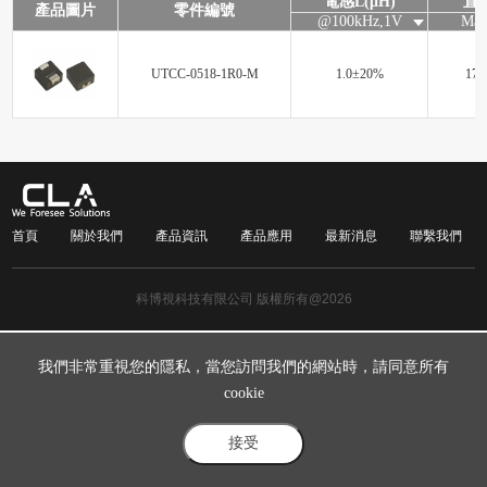
電感L(μH)
直流
產品圖片
零件編號
@100kHz,1V
Max
UTCC-0518-1R0-M
1.0±20%
17.
首頁
關於我們
產品資訊
產品應用
最新消息
聯繫我們
科博視科技有限公司 版權所有@2026
我們非常重視您的隱私，當您訪問我們的網站時，請同意所有
cookie
接受