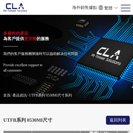
海外銷售據點
繁體
ENG
POR
简体
多樣性的產品
為客戶提供
更完善
的服務
我們的客戶服務團隊隨時可以協助解决任何問題
Provide excellent support to
all customers
首頁/
產品資訊/
UTFB系列 0530MI尺寸系列
UTFB系列 0530MI尺寸
返回列表