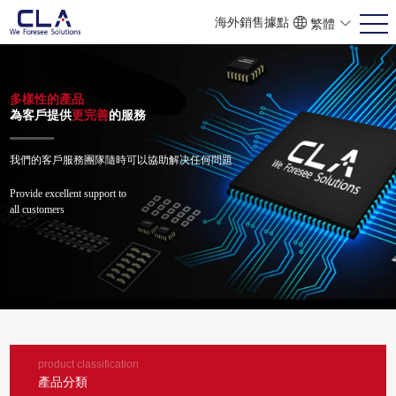
海外銷售據點
繁體
ENG
POR
简体
多樣性的產品
為客戶提供
更完善
的服務
我們的客戶服務團隊隨時可以協助解决任何問題
Provide excellent support to
all customers
product classification
產品分類