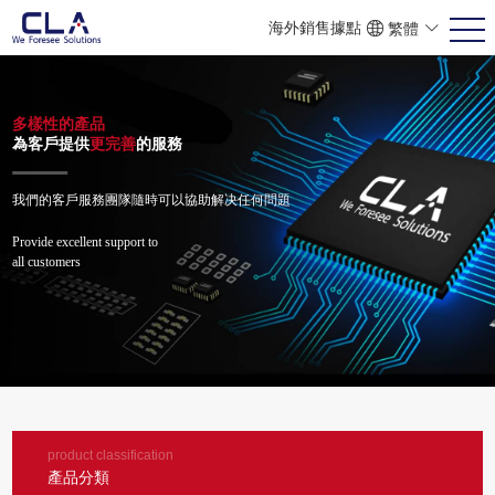
海外銷售據點
繁體
ENG
POR
简体
多樣性的產品
為客戶提供
更完善
的服務
我們的客戶服務團隊隨時可以協助解决任何問題
Provide excellent support to
all customers
product classification
產品分類